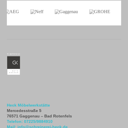
Heck Möbelwerkstätte
Mercedesstraße 5
76571
Gaggenau – Bad Rotenfels
Telefon:
07225/9884910
Mail:
info@schreinerei-heck.de